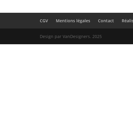
CGV
Mentions légales
Contact
Réali
Design par VanDesigners. 2025