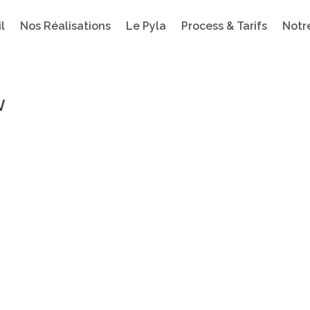
l
Nos Réalisations
Le Pyla
Process & Tarifs
Notr
w