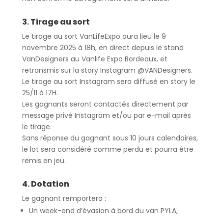
3. Tirage au sor
t
Le tirage au sort VanLifeExpo aura lieu le
9
novembre 2025 à 18h
, en direct depuis le
stand
VanDesigners au Vanlife Expo Bordeaux
, et
retransmis sur la
story Instagram @VANDesigners
.
Le tirage au sort Instagram sera diffusé en story le
25/11 à 17H.
Les
gagnants seront contactés directement
par
message privé Instagram et/ou par e-mail
après
le tirage.
Sans réponse du gagnant sous
10 jours calendaires
,
le lot sera considéré comme perdu et pourra être
remis en jeu.
4. Dotation
Le gagnant remportera :
Un
week-end d’évasion à bord du van PYLA
,