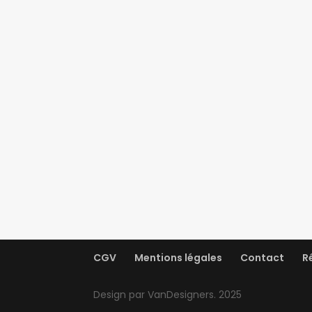
CGV
Mentions légales
Contact
R
Design par VanDesigners. 2025