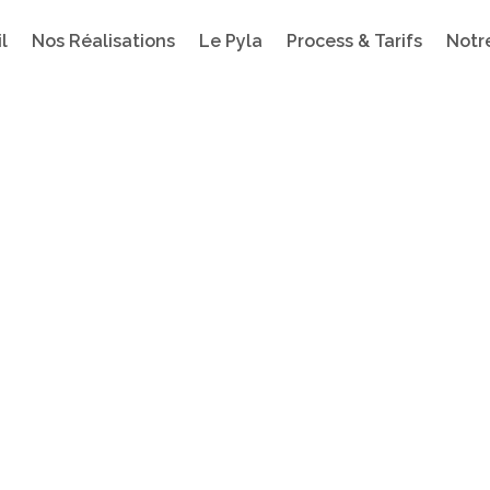
l
Nos Réalisations
Le Pyla
Process & Tarifs
Notr