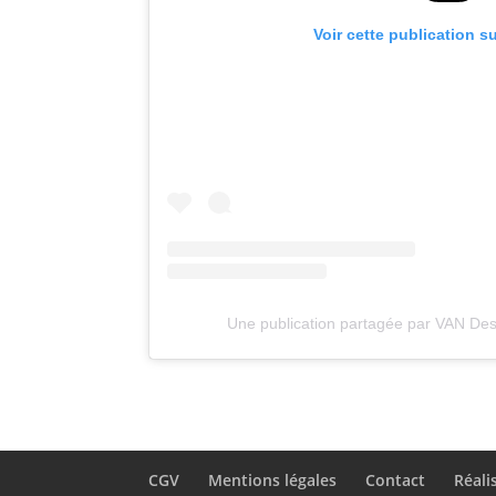
Voir cette publication s
Une publication partagée par VAN De
CGV
Mentions légales
Contact
Réali