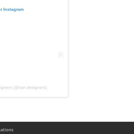
ur Instagram
signers (@van.designers)
sations